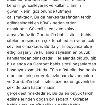
kendini güncelleyerek ve kullanıcılarının
güvenliklerini göz önünde tutmaya
çalışmaktadır. Bu da herkes tarafından tercih
edilmesindeki en büyük nedenlerden
olmaktadır. Güvenli sitemiz ve kolay
arayüzümüz ile Gorabet’in bahis sitesi, bahis
siteleri arasında en çok tercih edilen ve en çok
sevileni olmaktadır. Bu da yıllar boyunca elde
ettiği başarıyı ve kullanıcı sayısının en büyük
kanıtlarından olmaktadır. Her alanda olduğu gibi
bu alanda da Gorabet bahis sitesi başarılardan
başarıya koşmaktadır. Tüm müşteriler ise bahis
oranlarını takip ederek fazla para kazanmakta
ve Gorabet’in bahis sitesi üzerinden güvenli bir
şekilde para kazanılmasını
gerçekleştirmektedirler. Bu da en büyük tercih
edilmelerinden doğan bir sebeptir. Gorabet
bahis sitesi en güvenilir ve doğru bahis