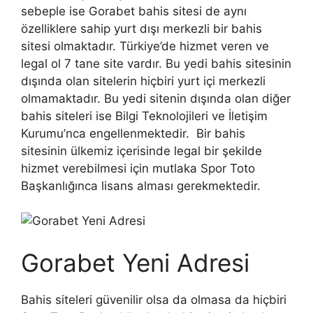
sebeple ise Gorabet bahis sitesi de aynı
özelliklere sahip yurt dışı merkezli bir bahis
sitesi olmaktadır. Türkiye’de hizmet veren ve
legal ol 7 tane site vardır. Bu yedi bahis sitesinin
dışında olan sitelerin hiçbiri yurt içi merkezli
olmamaktadır. Bu yedi sitenin dışında olan diğer
bahis siteleri ise Bilgi Teknolojileri ve İletişim
Kurumu’nca engellenmektedir. Bir bahis
sitesinin ülkemiz içerisinde legal bir şekilde
hizmet verebilmesi için mutlaka Spor Toto
Başkanlığınca lisans alması gerekmektedir.
Gorabet Yeni Adresi
Bahis siteleri güvenilir olsa da olmasa da hiçbiri