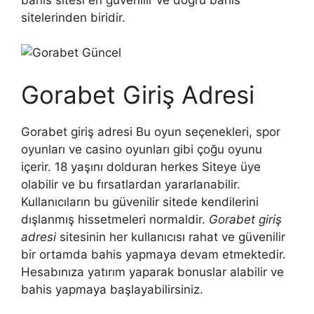
sitelerinden biridir.
Gorabet Giriş Adresi
Gorabet giriş adresi Bu oyun seçenekleri, spor
oyunları ve casino oyunları gibi çoğu oyunu
içerir. 18 yaşını dolduran herkes Siteye üye
olabilir ve bu fırsatlardan yararlanabilir.
Kullanıcıların bu güvenilir sitede kendilerini
dışlanmış hissetmeleri normaldir.
Gorabet giriş
adresi
sitesinin her kullanıcısı rahat ve güvenilir
bir ortamda bahis yapmaya devam etmektedir.
Hesabınıza yatırım yaparak bonuslar alabilir ve
bahis yapmaya başlayabilirsiniz.