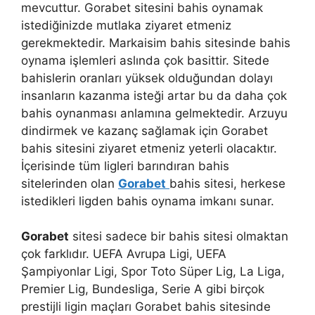
mevcuttur. Gorabet sitesini bahis oynamak
istediğinizde mutlaka ziyaret etmeniz
gerekmektedir. Markaisim bahis sitesinde bahis
oynama işlemleri aslında çok basittir. Sitede
bahislerin oranları yüksek olduğundan dolayı
insanların kazanma isteği artar bu da daha çok
bahis oynanması anlamına gelmektedir. Arzuyu
dindirmek ve kazanç sağlamak için Gorabet
bahis sitesini ziyaret etmeniz yeterli olacaktır.
İçerisinde tüm ligleri barındıran bahis
sitelerinden olan
Gorabet
bahis sitesi, herkese
istedikleri ligden bahis oynama imkanı sunar.
Gorabet
sitesi sadece bir bahis sitesi olmaktan
çok farklıdır. UEFA Avrupa Ligi, UEFA
Şampiyonlar Ligi, Spor Toto Süper Lig, La Liga,
Premier Lig, Bundesliga, Serie A gibi birçok
prestijli ligin maçları Gorabet bahis sitesinde