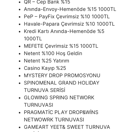
QR – Cep Bank %15
Anında-Envoy-Hemenöde %15 1000TL
PeP – PayFix Çevrimsiz %10 1000TL
Havale-Papara Çevrimsiz %10 1000TL
Kredi Kartı Anında-Hemenöde %5
1000TL
MEFETE Çevrimsiz %15 1000TL
Netent %100 Hoş Geldin
Netent %25 Yatırım
Casino Kayıp %25
MYSTERY DROP PROMOSYONU
SPINOMENAL GRAND HOLIDAY
TURNUVA SERİSİ
GLOWING SPRING NETWORK
TURNUVASI
PRAGMATİC PLAY DROP&WİNS
NETWOWRK TURNUVASI
GAMEART YEET& SWEET TURNUVA