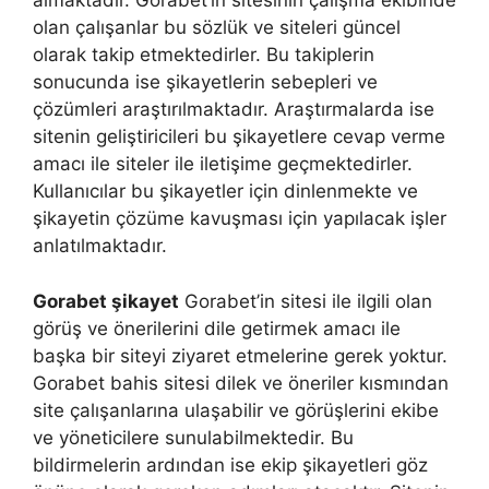
almaktadır. Gorabet’in sitesinin çalışma ekibinde
olan çalışanlar bu sözlük ve siteleri güncel
olarak takip etmektedirler. Bu takiplerin
sonucunda ise şikayetlerin sebepleri ve
çözümleri araştırılmaktadır. Araştırmalarda ise
sitenin geliştiricileri bu şikayetlere cevap verme
amacı ile siteler ile iletişime geçmektedirler.
Kullanıcılar bu şikayetler için dinlenmekte ve
şikayetin çözüme kavuşması için yapılacak işler
anlatılmaktadır.
Gorabet şikayet
Gorabet’in sitesi ile ilgili olan
görüş ve önerilerini dile getirmek amacı ile
başka bir siteyi ziyaret etmelerine gerek yoktur.
Gorabet bahis sitesi dilek ve öneriler kısmından
site çalışanlarına ulaşabilir ve görüşlerini ekibe
ve yöneticilere sunulabilmektedir. Bu
bildirmelerin ardından ise ekip şikayetleri göz