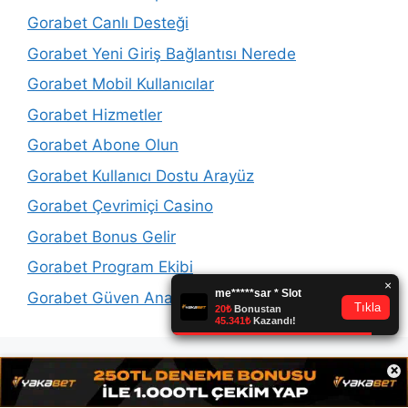
Gorabet Canlı Desteği
Gorabet Yeni Giriş Bağlantısı Nerede
Gorabet Mobil Kullanıcılar
Gorabet Hizmetler
Gorabet Abone Olun
Gorabet Kullanıcı Dostu Arayüz
Gorabet Çevrimiçi Casino
Gorabet Bonus Gelir
Gorabet Program Ekibi
Gorabet Güven Analizi
×
Kategoriler